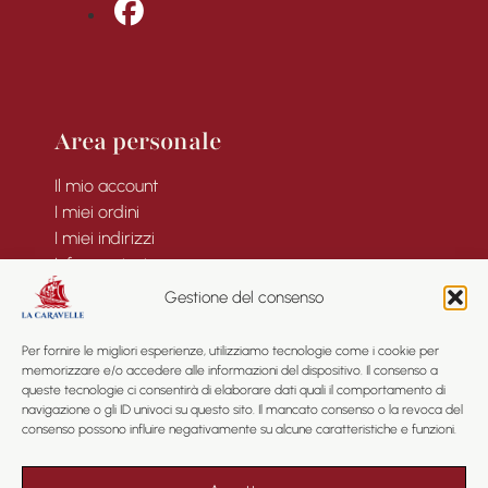
fab fa-facebook
Area personale
Il mio account
I miei ordini
I miei indirizzi
Informazioni
Gestione del consenso
Per fornire le migliori esperienze, utilizziamo tecnologie come i cookie per
memorizzare e/o accedere alle informazioni del dispositivo. Il consenso a
Informazioni
queste tecnologie ci consentirà di elaborare dati quali il comportamento di
navigazione o gli ID univoci su questo sito. Il mancato consenso o la revoca del
consenso possono influire negativamente su alcune caratteristiche e funzioni.
Informazioni legali
Privacy
Condizioni Generali di Contratto