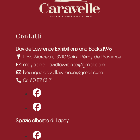
Contatti
Davide Lawrence Exhibitions and Books.1975
11 Bd Marceau, 13210 Saint-Rémy de Provence
mayalene.davidlawrence@gmail.com
boutique.davidlawrence@gmail.com
06 60 87 01 21
fab fa-facebook
fab fa-facebook
Spazio albergo di Lagoy
fab fa-facebook