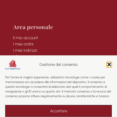
Area personale
Il mio account
I miei ordini
I miei indirizzi
Informazioni
Gestione del consenso
Per fornire le migliori esperienze, utilizziamo tecnologie come i cookie per
memorizzare e/o accedere alle informazioni del dispositivo. Il consenso a
Informazioni
queste tecnologie ci consentirà di elaborare dati quali il comportamento di
navigazione o gli ID univoci su questo sito. Il mancato consenso o la revoca del
consenso possono influire negativamente su alcune caratteristiche e funzioni.
Informazioni legali
Privacy
Condizioni Generali di Contratto
Accettare
Mappa del sito