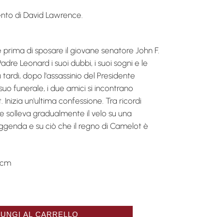
nto di David Lawrence.
 prima di sposare il giovane senatore John F.
dre Leonard i suoi dubbi, i suoi sogni e le
 tardi, dopo l'assassinio del Presidente
suo funerale, i due amici si incontrano
Inizia un'ultima confessione. Tra ricordi
ie solleva gradualmente il velo su una
ggenda e su ciò che il regno di Camelot è
 cm
ier Kennedy et le royaume de Camelot quantità
UNGI AL CARRELLO