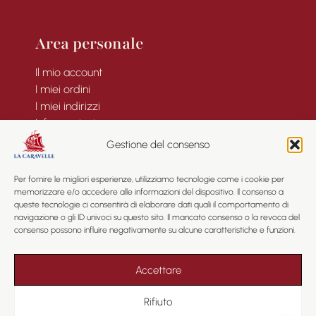
Area personale
Il mio account
I miei ordini
I miei indirizzi
Informazioni
Gestione del consenso
Per fornire le migliori esperienze, utilizziamo tecnologie come i cookie per
memorizzare e/o accedere alle informazioni del dispositivo. Il consenso a
Informazioni
queste tecnologie ci consentirà di elaborare dati quali il comportamento di
navigazione o gli ID univoci su questo sito. Il mancato consenso o la revoca del
consenso possono influire negativamente su alcune caratteristiche e funzioni.
Informazioni legali
Privacy
Condizioni Generali di Contratto
Accettare
Mappa del sito
Rifiuto