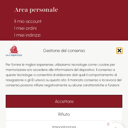
Area personale
Il mio account
I miei ordini
I miei indirizzi
Informazioni
Gestione del consenso
Per fornire le migliori esperienze, utilizziamo tecnologie come i cookie per
memorizzare e/o accedere alle informazioni del dispositivo. Il consenso a
Informazioni
queste tecnologie ci consentirà di elaborare dati quali il comportamento di
navigazione o gli ID univoci su questo sito. Il mancato consenso o la revoca del
consenso possono influire negativamente su alcune caratteristiche e funzioni.
Informazioni legali
Privacy
Condizioni Generali di Contratto
Accettare
Mappa del sito
Rifiuto
0
Impostazioni