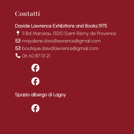
Contatti
Davide Lawrence Exhibitions and Books.1975
11 Bd Marceau, 13210 Saint-Rémy de Provence
mayalene.davidlawrence@gmail.com
boutique.davidlawrence@gmail.com
06 60 87 01 21
fab fa-facebook
fab fa-facebook
Spazio albergo di Lagoy
fab fa-facebook