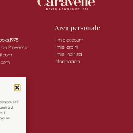
Area personale
ooks.1975
Il mio account
I miei ordini
y de Provence
I miei indirizzi
l.com
Informazioni
l.com
orizzare e/o
entirà di
. Il
alcune