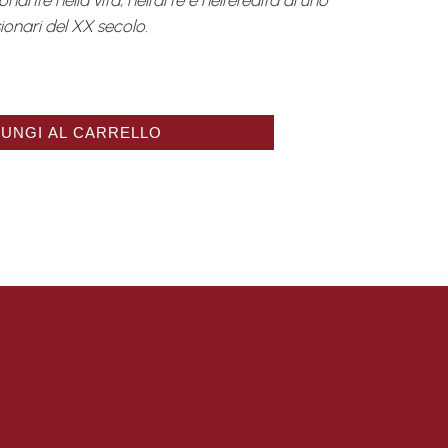
nante nella vita, nell'arte e nell'eredità di uno
isionari del XX secolo.
quiat, à cœur ouvert quantità
UNGI AL CARRELLO