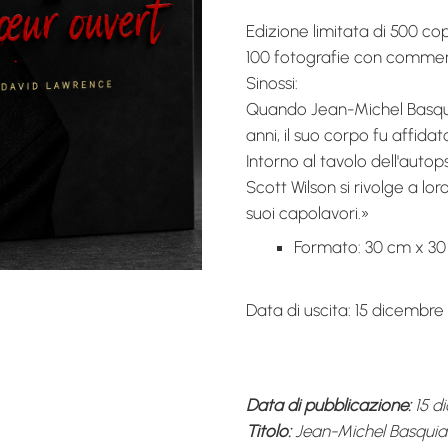
Edizione limitata di 500 c
100 fotografie con commen
Sinossi:
Quando Jean-Michel Basquiat
anni, il suo corpo fu affida
Intorno al tavolo dell'autopsi
Scott Wilson si rivolge a lo
suoi capolavori.»
Formato: 30 cm x 30
Data di uscita: 15 dicembre
Data di pubblicazione:
15 d
Titolo:
Jean-Michel Basquiat