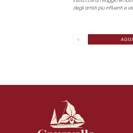
Inizia così un viaggio emozio
degli artisti più influenti e v
Catalogue Jean-Michel Bas
AGGI