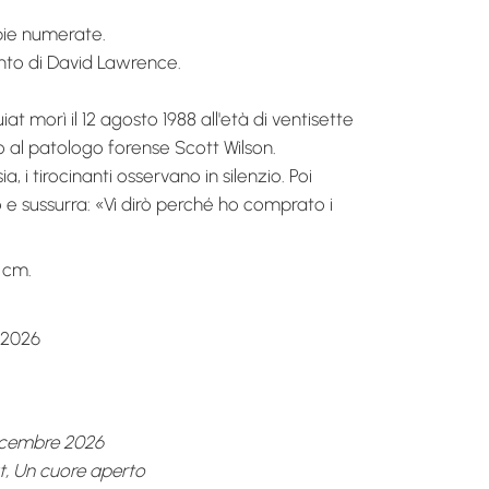
opie numerate.
to di David Lawrence.
 morì il 12 agosto 1988 all'età di ventisette
to al patologo forense Scott Wilson.
a, i tirocinanti osservano in silenzio. Poi
ro e sussurra: «Vi dirò perché ho comprato i
 cm.
 2026
icembre 2026
, Un cuore aperto