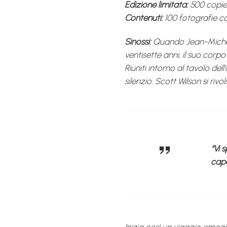
Edizione limitata:
500 copie
Contenuti:
100 fotografie 
Sinossi:
Quando Jean-Michel B
ventisette anni, il suo corp
Riuniti intorno al tavolo dell
silenzio. Scott Wilson si riv
“Vi 
capol