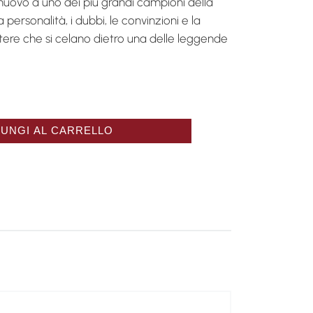
nuovo a uno dei più grandi campioni della
a personalità, i dubbi, le convinzioni e la
ttere che si celano dietro una delle leggende
mais", Ben Hogan quantità
UNGI AL CARRELLO