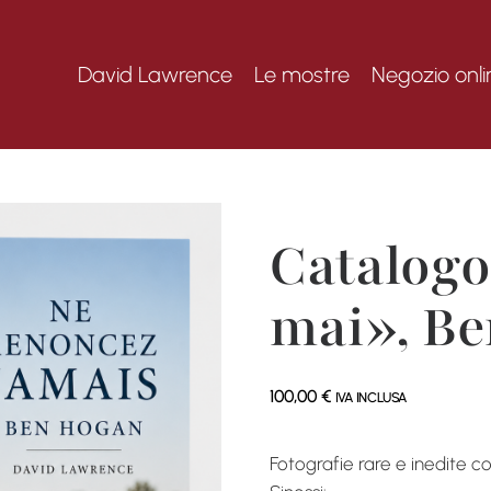
David Lawrence
Le mostre
Negozio onli
Catalogo
mai», B
100,00
€
IVA INCLUSA
Fotografie rare e inedite