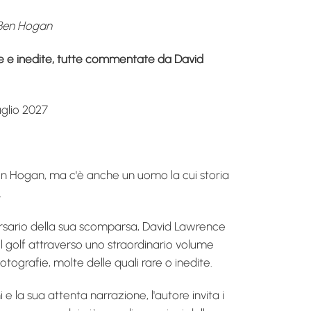
 Ben Hogan
are e inedite, tutte commentate da David
uglio 2027
n Hogan, ma c'è anche un uomo la cui storia
.
ersario della sua scomparsa, David Lawrence
l golf attraverso uno straordinario volume
otografie, molte delle quali rare o inedite.
 la sua attenta narrazione, l'autore invita i