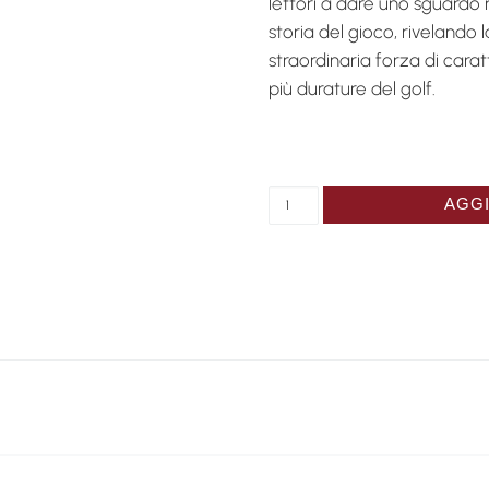
lettori a dare uno sguardo 
storia del gioco, rivelando l
straordinaria forza di cara
più durature del golf.
Catalogue "Ne renoncez ja
AGGI