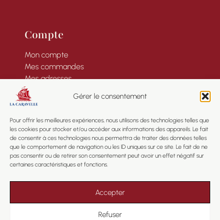
Compte
Mon compte
Mes commandes
Mes adresses
Informations
Gérer le consentement
Pour offrir les meilleures expériences, nous utilisons des technologies telles que
les cookies pour stocker et/ou accéder aux informations des appareils. Le fait
de consentir à ces technologies nous permettra de traiter des données telles
Informations
que le comportement de navigation ou les ID uniques sur ce site. Le fait de ne
pas consentir ou de retirer son consentement peut avoir un effet négatif sur
certaines caractéristiques et fonctions.
Mentions légales
Confidentialité
CGV
Accepter
Plan du site
Refuser