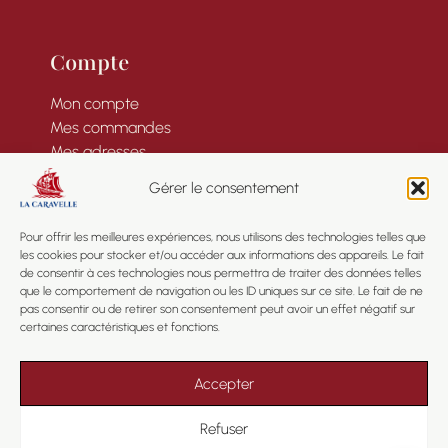
Compte
Mon compte
Mes commandes
Mes adresses
Informations
Gérer le consentement
Pour offrir les meilleures expériences, nous utilisons des technologies telles que
les cookies pour stocker et/ou accéder aux informations des appareils. Le fait
de consentir à ces technologies nous permettra de traiter des données telles
Informations
que le comportement de navigation ou les ID uniques sur ce site. Le fait de ne
pas consentir ou de retirer son consentement peut avoir un effet négatif sur
certaines caractéristiques et fonctions.
Mentions légales
Confidentialité
CGV
Accepter
Plan du site
Refuser