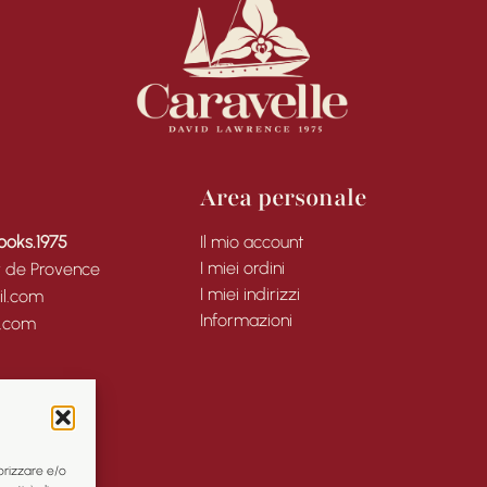
Area personale
ooks.1975
Il mio account
I miei ordini
y de Provence
I miei indirizzi
l.com
Informazioni
l.com
orizzare e/o