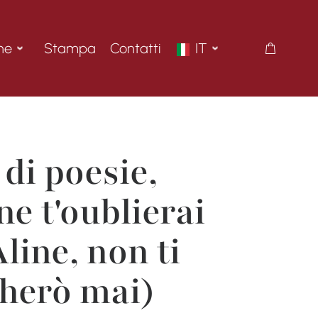
ne
Stampa
Contatti
IT
di poesie,
 ne t'oublierai
line, non ti
herò mai)