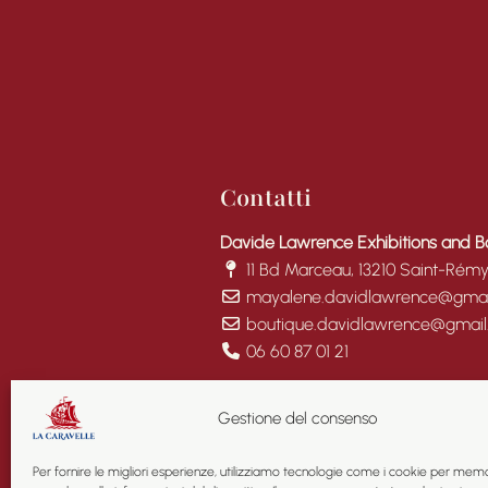
Contatti
Davide Lawrence Exhibitions and B
11 Bd Marceau, 13210 Saint-Rém
mayalene.davidlawrence@gmai
boutique.davidlawrence@gmai
06 60 87 01 21
fab fa-facebook
Gestione del consenso
fab fa-facebook
Per fornire le migliori esperienze, utilizziamo tecnologie come i cookie per mem