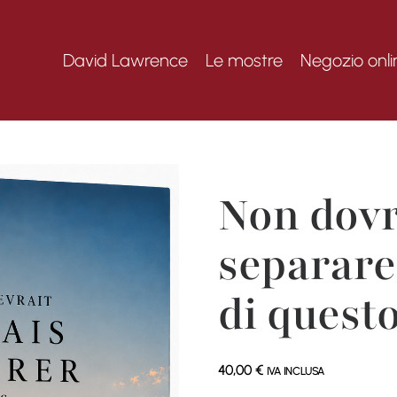
David Lawrence
Le mostre
Negozio onli
Non dov
separare 
di quest
40,00
€
IVA INCLUSA