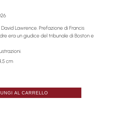
026
i David Lawrence. Prefazione di Francis
padre era un giudice del tribunale di Boston e
lustrazioni.
4,5 cm
rer les belles choses de ce monde quantità
UNGI AL CARRELLO