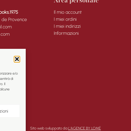
Area personale
ooks.1975
Il mio account
I miei ordini
y de Provence
I miei indirizzi
l.com
Informazioni
l.com
orizzare e/o
entirà di
. Il
alcune
zioni
Sito web sviluppato da
L’AGENCE BY LOMÉ