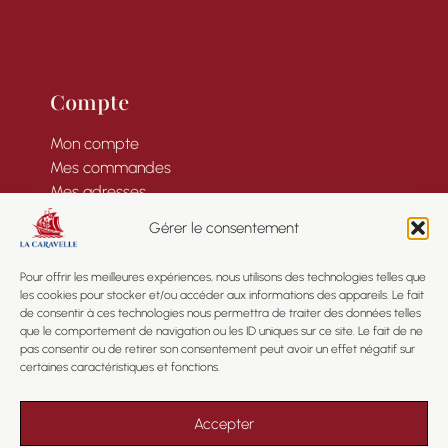
Compte
Mon compte
Mes commandes
Mes adresses
Informations
Gérer le consentement
Pour offrir les meilleures expériences, nous utilisons des technologies telles que
les cookies pour stocker et/ou accéder aux informations des appareils. Le fait
de consentir à ces technologies nous permettra de traiter des données telles
Informations
que le comportement de navigation ou les ID uniques sur ce site. Le fait de ne
pas consentir ou de retirer son consentement peut avoir un effet négatif sur
certaines caractéristiques et fonctions.
Mentions légales
Confidentialité
CGV
Accepter
Plan du site